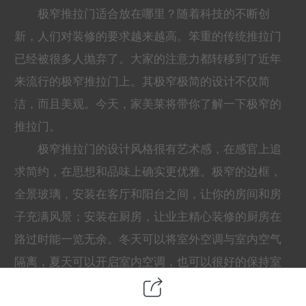
极窄推拉门适合放在哪里？随着科技的不断创
新，人们对装修的要求越来越高。笨重的传统推拉门
已经被很多人抛弃了。大家的注意力都转移到了近年
来流行的极窄推拉门上。其极窄极简的设计不仅简
洁，而且美观。今天，家美莱将带你了解一下极窄的
推拉门。
极窄推拉门的设计风格很有艺术感，在感官上追
求简约，在思想和品味上确实更优雅。极窄的边框，
全景玻璃，安装在客厅和阳台之间，让你的房间和房
子充满风景；安装在厨房，让业主精心装修的厨房在
路过时能一览无余。冬天可以将室外空调与室内空气
隔离，夏天可以开启室内空调，也可以很好的保持室
内空调损耗。